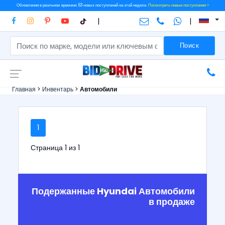
Обновления в реальном времени: 63 новых поступлений на этой неделе.
Посмотреть новые поступления >
|
|
Поиск
Главная
>
Инвентарь
>
Автомобили
1
Страница 1 из 1
Подержанные Hyundai Автомобили
в продаже