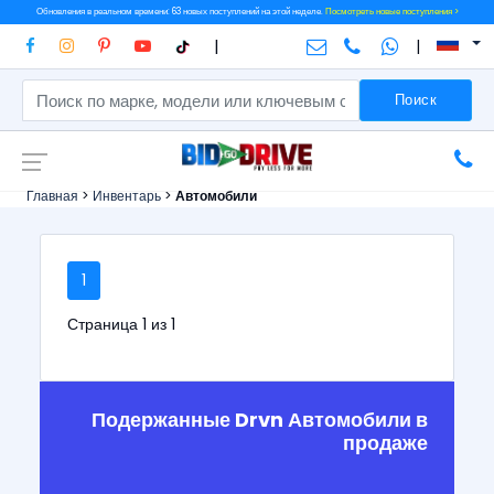
Обновления в реальном времени: 63 новых поступлений на этой неделе.
Посмотреть новые поступления >
|
|
Поиск
Главная
>
Инвентарь
>
Автомобили
1
Страница 1 из 1
Подержанные Drvn Автомобили в
продаже