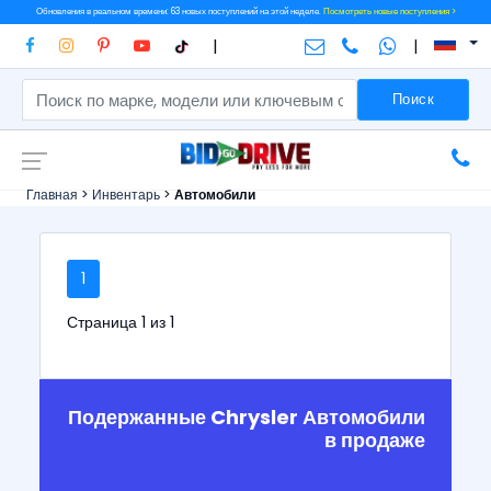
Обновления в реальном времени: 63 новых поступлений на этой неделе.
Посмотреть новые поступления >
|
|
Поиск
Главная
>
Инвентарь
>
Автомобили
1
Страница 1 из 1
Подержанные Chrysler Автомобили
в продаже