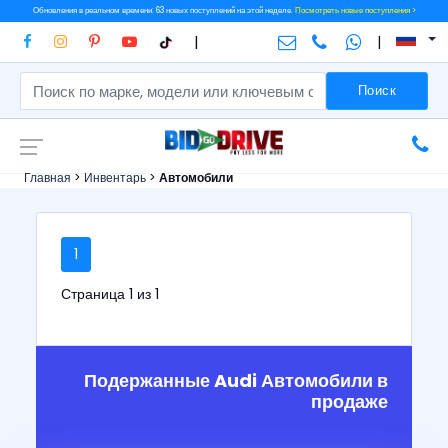
Обновления в реальном времени: 63 новых поступлений на этой неделе.
Посмотреть новые поступления >
|
|
Поиск
Главная
>
Инвентарь
>
Автомобили
1
Страница 1 из 1
Подержанные Audi Автомобили в
продаже