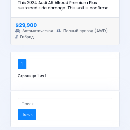
This 2024 Audi A6 Allroad Premium Plus
sustained side damage. This unit is confirmed
to run and drive. The pre-total loss value of
this vehicle was $54599....
$29,900
Автоматическая
Полный привод (AWD)
Гибрид
1
Страница 1 из 1
Поиск