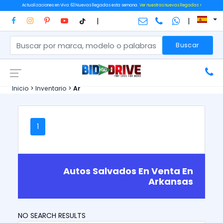
Actualizaciones en Vivo: 63 Nuevas llegadas esta semana.
Ver nuestras nuevas llegadas >
|
|
Buscar
Inicio
>
Inventario
>
Ar
1
Autos Salvados En Venta En
Arkansas
NO SEARCH RESULTS