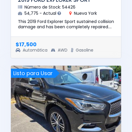
Número de Stock: 54426
54,775 - Actual
Nueva York
This 2019 Ford Explorer Sport sustained collision
damage and has been completely repaired.
This unit is confirmed to run and drive. The
pre-total loss valu...
$17,500
Automática
AWD
Gasoline
Listo para Usar