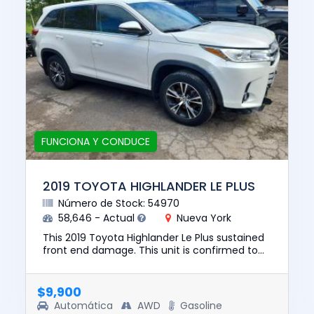
FUNCIONA Y CONDUCE
2019 TOYOTA HIGHLANDER LE PLUS
Número de Stock: 54970
58,646 - Actual
Nueva York
This 2019 Toyota Highlander Le Plus sustained
front end damage. This unit is confirmed to
run and drive. The pre-total loss value of this
vehicle was $2259...
$9,900
Automática
AWD
Gasoline