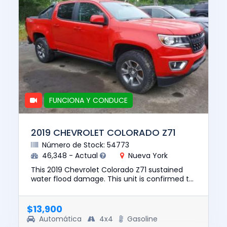
FUNCIONA Y CONDUCE
2019 CHEVROLET COLORADO Z71
Número de Stock: 54773
46,348 - Actual
Nueva York
This 2019 Chevrolet Colorado Z71 sustained
water flood damage. This unit is confirmed to
run and drive. The pre-total loss value of this
vehicle was $27524...
$13,900
Automática
4x4
Gasoline