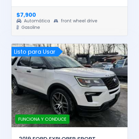
drive. The pre-total loss value of this vehicle
was $18065. This vehi...
$7,900
Automática
front wheel drive
Gasoline
Listo para Usar
FUNCIONA Y CONDUCE
2019 FORD EXPLORER SPORT