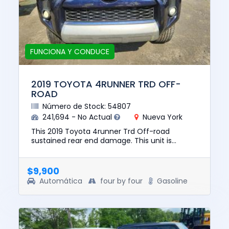
FUNCIONA Y CONDUCE
2019 TOYOTA 4RUNNER TRD OFF-
ROAD
Número de Stock: 54807
241,694 - No Actual
Nueva York
This 2019 Toyota 4runner Trd Off-road
sustained rear end damage. This unit is
confirmed to run and drive. This vehicle is
being sold with a salvage title. ...
$9,900
Automática
four by four
Gasoline