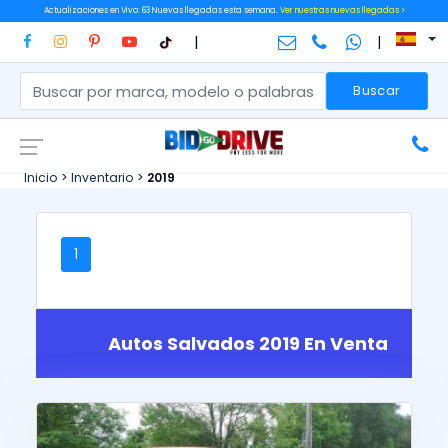
Actualizaciones en Vivo: 63 Nuevas llegadas esta semana.
Ver nuestras nuevas llegadas >
|
|
Buscar
Inicio
>
Inventario
>
2019
1
Autos Salvados 2019 En Venta