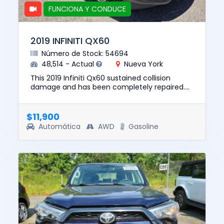
FUNCIONA Y CONDUCE
2019 INFINITI QX60
Número de Stock: 54694
48,514 - Actual
Nueva York
This 2019 Infiniti Qx60 sustained collision
damage and has been completely repaired.
This unit is confirmed to run and drive. The
pre-total loss value of t...
$11,900
Automática
AWD
Gasoline