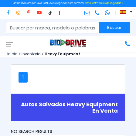
Actualizaciones en Vivo: 63 Nuevas llegadas esta semana.
Ver nuestras nuevas llegadas >
|
|
Buscar
Inicio
>
Inventario
>
Heavy Equipment
1
Autos Salvados Heavy Equipment
En Venta
NO SEARCH RESULTS