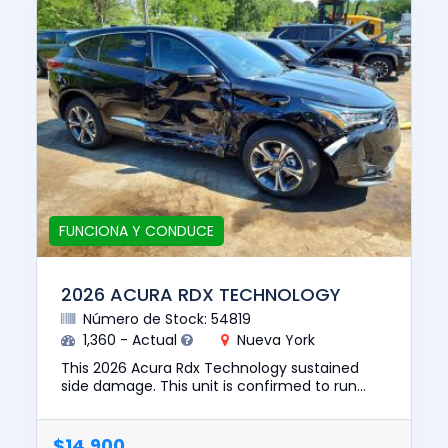
FUNCIONA Y CONDUCE
2026 ACURA RDX TECHNOLOGY
Número de Stock: 54819
1,360 - Actual
Nueva York
This 2026 Acura Rdx Technology sustained
side damage. This unit is confirmed to run
and drive. The pre-total loss value of this
vehicle was $49193. This ve...
$14,900