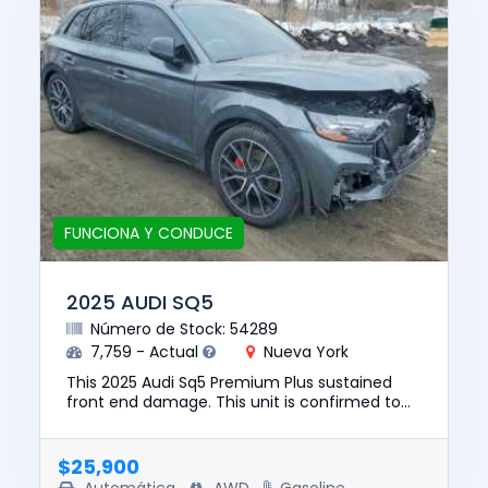
FUNCIONA Y CONDUCE
2025 AUDI SQ5
Número de Stock: 54289
7,759 - Actual
Nueva York
This 2025 Audi Sq5 Premium Plus sustained
front end damage. This unit is confirmed to
run and drive. The pre-total loss value of this
vehicle was $64447. T...
$25,900