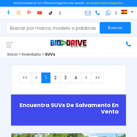
Actualizaciones en Vivo: 63 Nuevas llegadas esta semana.
Ver nuestras nuevas llegadas >
|
|
Buscar
Inicio
>
Inventario
>
SUVs
<<
<
1
2
3
4
>
>>
Encuentra SUVs De Salvamento En
Venta