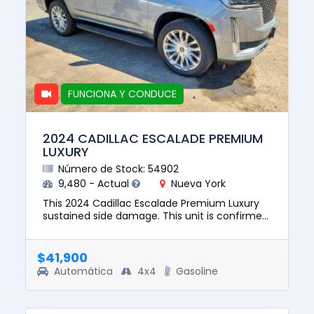
FUNCIONA Y CONDUCE
2024 CADILLAC ESCALADE PREMIUM
LUXURY
Número de Stock: 54902
9,480 - Actual
Nueva York
This 2024 Cadillac Escalade Premium Luxury
sustained side damage. This unit is confirmed
to run and drive. The pre-total loss value of
this vehicle was $80...
$41,900
Automática
4x4
Gasoline