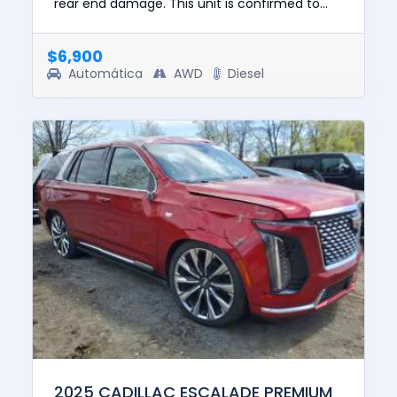
rear end damage. This unit is confirmed to
run and drive. The pre-total loss value of this
vehicle was $13850....
$6,900
Automática
AWD
Diesel
2025 CADILLAC ESCALADE PREMIUM