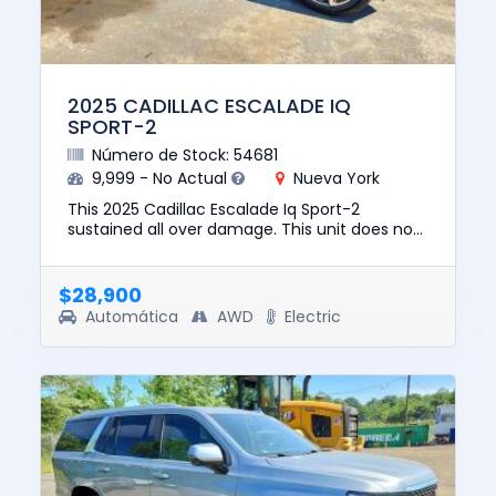
2025 CADILLAC ESCALADE IQ
SPORT-2
Número de Stock: 54681
9,999 - No Actual
Nueva York
This 2025 Cadillac Escalade Iq Sport-2
sustained all over damage. This unit does not
start, run, or drive. The pre-total loss value of
this vehicle was $13...
$28,900
Automática
AWD
Electric