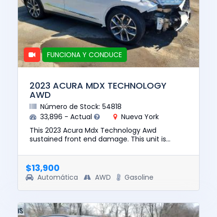
FUNCIONA Y CONDUCE
2023 ACURA MDX TECHNOLOGY
AWD
Número de Stock: 54818
33,896 - Actual
Nueva York
This 2023 Acura Mdx Technology Awd
sustained front end damage. This unit is
confirmed to run and drive. The pre-total loss
value of this vehicle was $40851...
$13,900
Automática
AWD
Gasoline