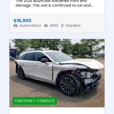
This 2025 Acura Rdx sustained front end
damage. This unit is confirmed to run and
drive. The pre-total loss value of this vehicle
was $37450. This vehicle ...
$16,900
Automática
AWD
Gasoline
FUNCIONA Y CONDUCE