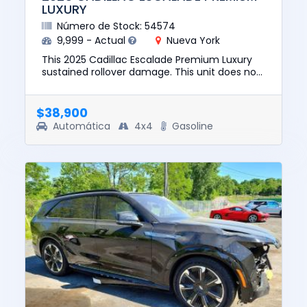
LUXURY
Número de Stock: 54574
9,999 - Actual
Nueva York
This 2025 Cadillac Escalade Premium Luxury
sustained rollover damage. This unit does not
start, run, or drive. The pre-total loss value of
this vehicle was...
$38,900
Automática
4x4
Gasoline