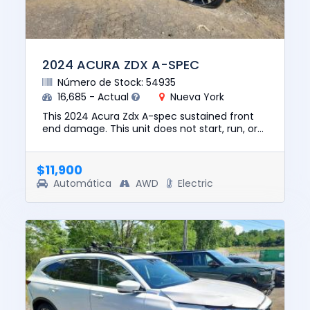
2024 ACURA ZDX A-SPEC
Número de Stock: 54935
16,685 - Actual
Nueva York
This 2024 Acura Zdx A-spec sustained front
end damage. This unit does not start, run, or
drive. The pre-total loss value of this vehicle
was $32862. This v...
$11,900
Automática
AWD
Electric