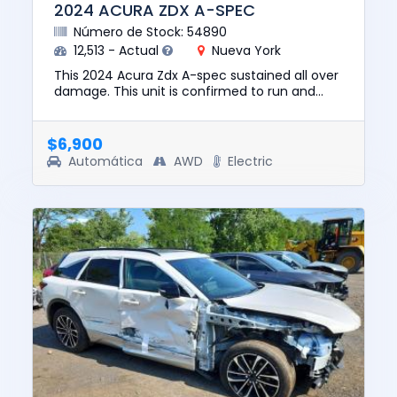
2024 ACURA ZDX A-SPEC
Número de Stock: 54890
12,513 - Actual
Nueva York
This 2024 Acura Zdx A-spec sustained all over
damage. This unit is confirmed to run and
drive. The pre-total loss value of this vehicle
was $43006. This ve...
$6,900
Automática
AWD
Electric