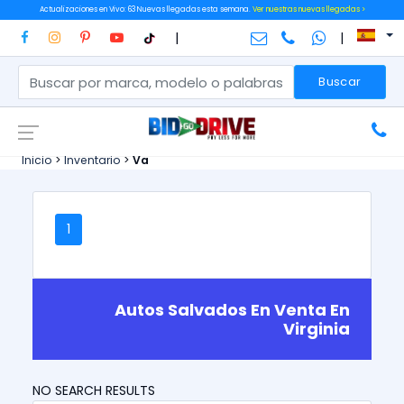
Actualizaciones en Vivo: 63 Nuevas llegadas esta semana.
Ver nuestras nuevas llegadas >
|
|
Buscar
Inicio
>
Inventario
>
Va
1
Autos Salvados En Venta En
Virginia
NO SEARCH RESULTS