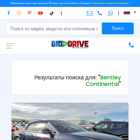
Обновления в реальном времени: 63 новых поступлений на этой неделе.
Посмотреть новые поступления >
|
|
Поиск
Результаты поиска для: "
Bentley
Continental
"