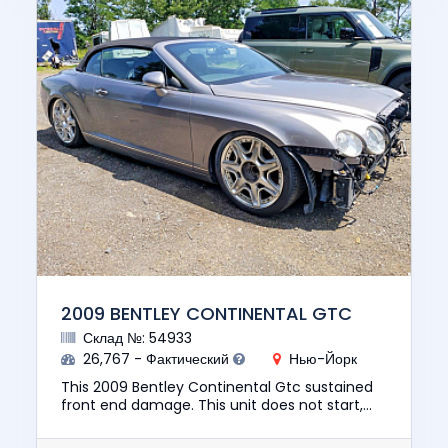
2009 BENTLEY CONTINENTAL GTC
Склад №: 54933
26,767 - Фактический
Нью-Йорк
This 2009 Bentley Continental Gtc sustained
front end damage. This unit does not start,
run, or drive. The pre-total loss value of this
vehicle was $57190....