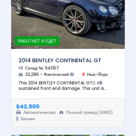
РАБОТАЕТ И ЕДЕТ
2014 BENTLEY CONTINENTAL GT
Склад №: 54067
33,286 - Фактический
Нью-Йорк
This 2014 BENTLEY CONTINENTAL GTC V8
sustained front end damage. This unit is
confirmed to run and drive. The pre-total loss
value of this vehicle was $73,...
$42,500
Автоматическая
Полный привод (AWD)
Бензин