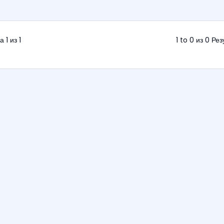
 1 из 1
1 to 0 из 0 Ре