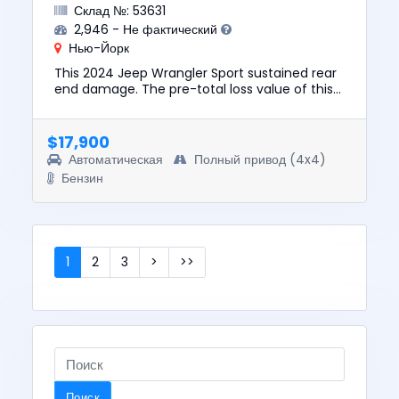
Склад №: 53631
2,946 - Не фактический
Нью-Йорк
This 2024 Jeep Wrangler Sport sustained rear
end damage. The pre-total loss value of this
vehicle was $41990. This vehicle is being sold
with a salvage tit...
$17,900
Автоматическая
Полный привод (4x4)
Бензин
1
2
3
>
>>
Поиск