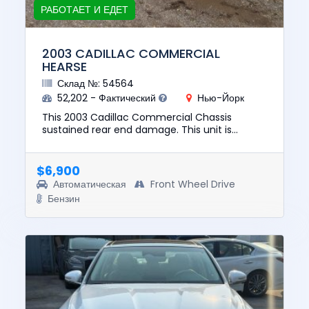
РАБОТАЕТ И ЕДЕТ
2003 CADILLAC COMMERCIAL
HEARSE
Склад №: 54564
52,202 - Фактический
Нью-Йорк
This 2003 Cadillac Commercial Chassis
sustained rear end damage. This unit is
confirmed to run and drive. The pre-total loss
value of this vehicle was $836...
$6,900
Автоматическая
Front Wheel Drive
Бензин