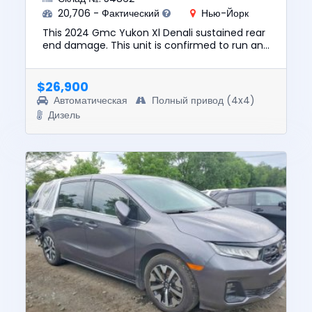
20,706 - Фактический
Нью-Йорк
This 2024 Gmc Yukon Xl Denali sustained rear
end damage. This unit is confirmed to run and
drive. The pre-total loss value of this vehicle
was $83492. This...
$26,900
Автоматическая
Полный привод (4x4)
Дизель