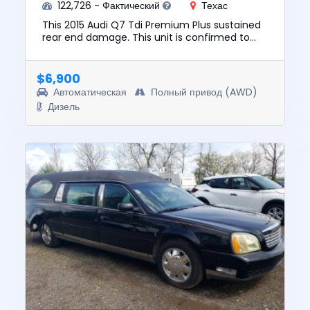
122,726 - Фактический
Техас
This 2015 Audi Q7 Tdi Premium Plus sustained
rear end damage. This unit is confirmed to
run and drive. The pre-total loss value of this
vehicle was $13850....
$6,900
Автоматическая
Полный привод (AWD)
Дизель