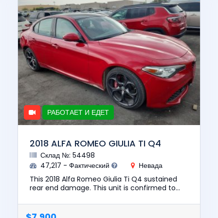
РАБОТАЕТ И ЕДЕТ
2018 ALFA ROMEO GIULIA TI Q4
Склад №: 54498
47,217 - Фактический
Невада
This 2018 Alfa Romeo Giulia Ti Q4 sustained
rear end damage. This unit is confirmed to
run and drive. The pre-total loss value of this
vehicle was $19337. ...
$7,900