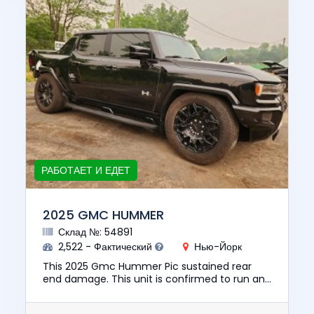
РАБОТАЕТ И ЕДЕТ
2025 GMC HUMMER
Склад №: 54891
2,522 - Фактический
Нью-Йорк
This 2025 Gmc Hummer Pic sustained rear
end damage. This unit is confirmed to run and
drive. The pre-total loss value of this vehicle
was $97559. This vehi...