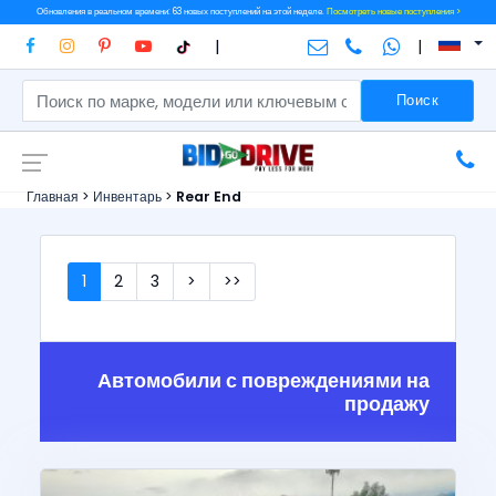
Обновления в реальном времени: 63 новых поступлений на этой неделе.
Посмотреть новые поступления >
|
|
Поиск
Главная
>
Инвентарь
>
Rear End
1
2
3
>
>>
Автомобили с повреждениями на
продажу