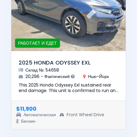
РАБОТАЕТ И ЕДЕТ
2025 HONDA ODYSSEY EXL
Склад №: 54658
20,296 - Фактический
Нью-Йорк
This 2025 Honda Odyssey Exl sustained rear
end damage. This unit is confirmed to run and
drive. The pre-total loss value of this vehicle
was $37800. This v...
$11,900
Автоматическая
Front Wheel Drive
Бензин