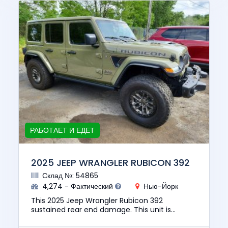
РАБОТАЕТ И ЕДЕТ
2025 JEEP WRANGLER RUBICON 392
Склад №: 54865
4,274 - Фактический
Нью-Йорк
This 2025 Jeep Wrangler Rubicon 392
sustained rear end damage. This unit is
confirmed to run and drive. The pre-total loss
value of this vehicle was $72926...