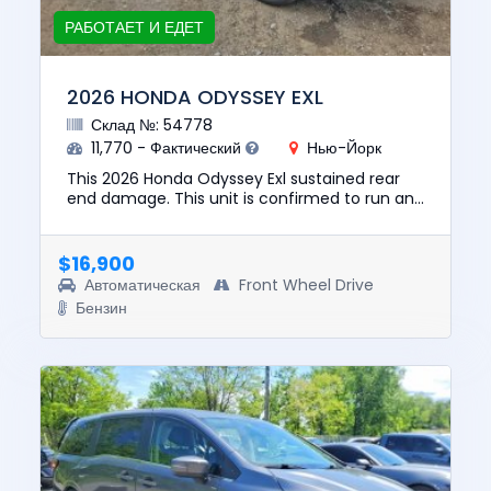
РАБОТАЕТ И ЕДЕТ
2026 HONDA ODYSSEY EXL
Склад №: 54778
11,770 - Фактический
Нью-Йорк
This 2026 Honda Odyssey Exl sustained rear
end damage. This unit is confirmed to run and
drive. The pre-total loss value of this vehicle
was $39194. This v...
$16,900
Автоматическая
Front Wheel Drive
Бензин