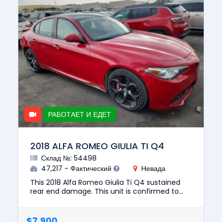
РАБОТАЕТ И ЕДЕТ
2018 ALFA ROMEO GIULIA TI Q4
Склад №: 54498
47,217 - Фактический
Невада
This 2018 Alfa Romeo Giulia Ti Q4 sustained
rear end damage. This unit is confirmed to
run and drive. The pre-total loss value of this
vehicle was $19337. ...
$7,900