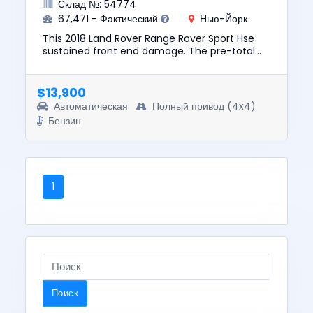
Склад №: 54774
67,471 - Фактический
Нью-Йорк
This 2018 Land Rover Range Rover Sport Hse
sustained front end damage. The pre-total
loss value of this vehicle was $24772. This
vehicle is being sold with...
$13,900
Автоматическая
Полный привод (4x4)
Бензин
1
Поиск