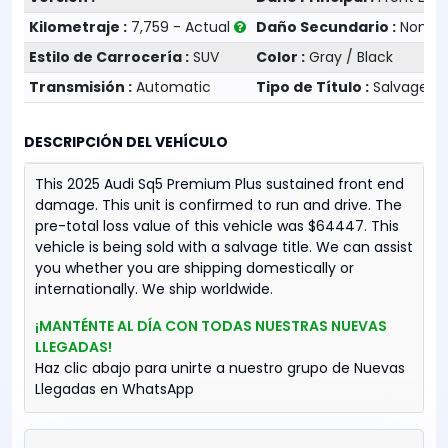
Kilometraje :
7,759 - Actual
Daño Secundario :
None
Estilo de Carrocería :
SUV
Color :
Gray / Black
Transmisión :
Automatic
Tipo de Título :
Salvage
DESCRIPCIÓN DEL VEHÍCULO
This 2025 Audi Sq5 Premium Plus sustained front end
damage. This unit is confirmed to run and drive. The
pre-total loss value of this vehicle was $64447. This
vehicle is being sold with a salvage title. We can assist
you whether you are shipping domestically or
internationally. We ship worldwide.
¡MANTÉNTE AL DÍA CON TODAS NUESTRAS NUEVAS
LLEGADAS!
Haz clic abajo para unirte a nuestro grupo de Nuevas
Llegadas en WhatsApp
ÚNETE AHORA