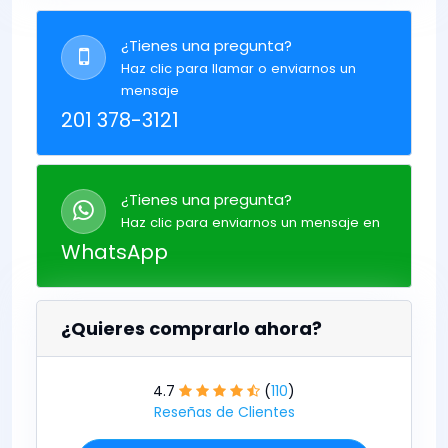
¿Tienes una pregunta?
Haz clic para llamar o enviarnos un
mensaje
201 378-3121
¿Tienes una pregunta?
Haz clic para enviarnos un mensaje en
WhatsApp
¿Quieres comprarlo ahora?
4.7
(
110
)
Reseñas de Clientes