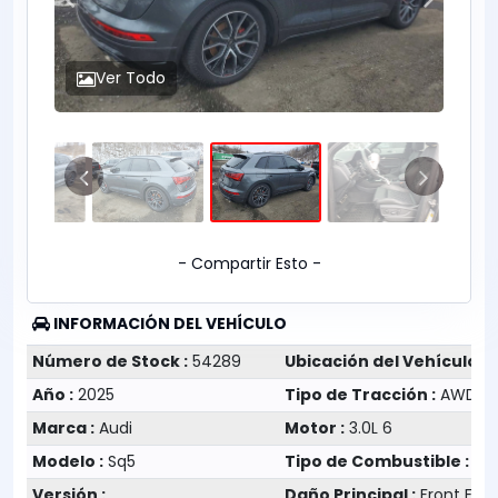
Ver Todo
- Compartir Esto -
INFORMACIÓN DEL VEHÍCULO
Número de Stock :
54289
Ubicación del Vehículo :
N
Año :
2025
Tipo de Tracción :
AWD
Marca :
Audi
Motor :
3.0L 6
Modelo :
Sq5
Tipo de Combustible :
Gas
Versión :
Daño Principal :
Front End