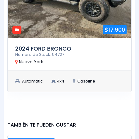
$17,900
2024 FORD BRONCO
Número de Stock: 54727
Nueva York
Automatic
4x4
Gasoline
TAMBIÉN TE PUEDEN GUSTAR
$25,900
FUNCIONA Y CONDUCE