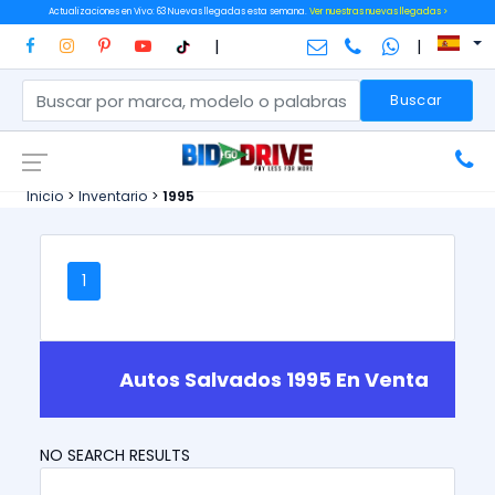
Actualizaciones en Vivo: 63 Nuevas llegadas esta semana.
Ver nuestras nuevas llegadas >
|
|
Buscar
Inicio
>
Inventario
>
1995
1
Autos Salvados 1995 En Venta
NO SEARCH RESULTS