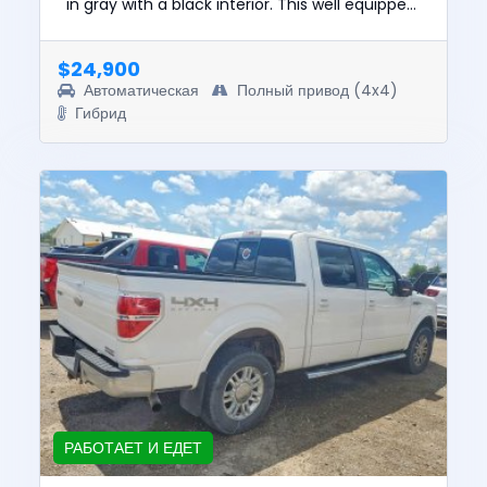
in gray with a black interior. This well equipped
pickup is powered by a 3.5L PowerBoost Hybrid
V6 engine pair...
$24,900
Автоматическая
Полный привод (4x4)
Гибрид
РАБОТАЕТ И ЕДЕТ