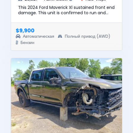
This 2024 Ford Maverick Xl sustained front end
damage. This unit is confirmed to run and
drive. The pre-total loss value of this vehicle
was $22499. This v...
$9,900
Автоматическая
Полный привод (AWD)
Бензин