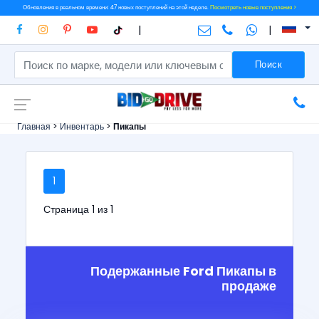
Обновления в реальном времени: 47 новых поступлений на этой неделе.
Посмотреть новые поступления >
|
|
Поиск
Главная
>
Инвентарь
>
Пикапы
1
Страница 1 из 1
Подержанные Ford Пикапы в
продаже