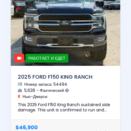
РАБОТАЕТ И ЕДЕТ
2025 FORD F150 KING RANCH
Номер запаса: 54494
5,628 - Фактический
Нью-Джерси
This 2025 Ford F150 King Ranch sustained side
damage. This unit is confirmed to run and
drive. The pre-total loss value of this vehicle
was $83,898. This v...
$46,900