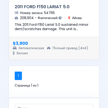
2011 FORD F150 LARIAT 5.0
Номер запаса: 54765
208,904 - Фактический
Айова
This 2011 Ford F150 Lariat 5.0 sustained minor
dent/scratches damage. This unit is
confirmed to run and drive. The pre-total loss
value of this vehicle was...
$3,900
Автоматическая
Полный привод (4x4)
Бензин
1
Страница 1 из 1