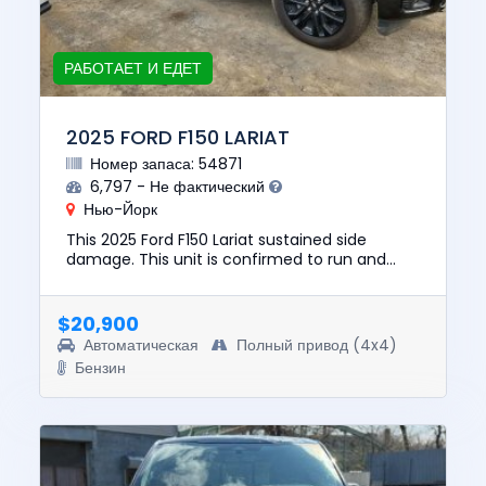
РАБОТАЕТ И ЕДЕТ
2025 FORD F150 LARIAT
Номер запаса: 54871
6,797 - Не фактический
Нью-Йорк
This 2025 Ford F150 Lariat sustained side
damage. This unit is confirmed to run and
drive. The pre-total loss value of this vehicle
was $62804. This vehicl...
$20,900
Автоматическая
Полный привод (4x4)
Бензин