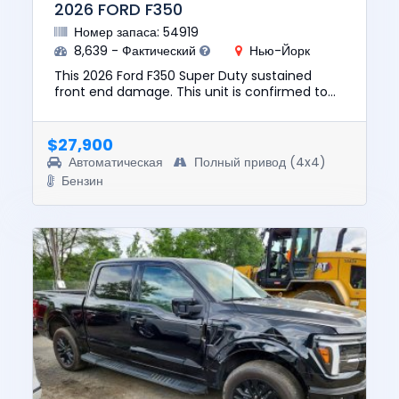
2026 FORD F350
Номер запаса: 54919
8,639 - Фактический
Нью-Йорк
This 2026 Ford F350 Super Duty sustained
front end damage. This unit is confirmed to
run and drive. The pre-total loss value of this
vehicle was $68570. Th...
$27,900
Автоматическая
Полный привод (4x4)
Бензин