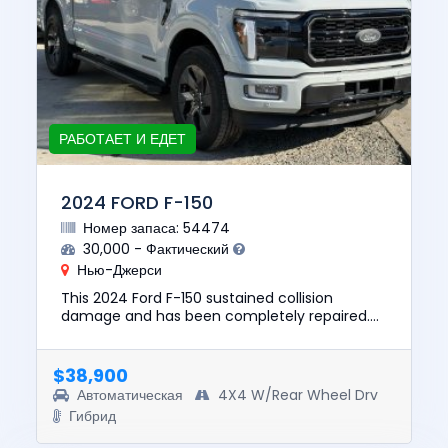
РАБОТАЕТ И ЕДЕТ
2024 FORD F-150
Номер запаса: 54474
30,000 - Фактический
Нью-Джерси
This 2024 Ford F-150 sustained collision
damage and has been completely repaired.
This unit is confirmed to run and drive. The
pre-total loss value of this...
$38,900
Автоматическая
4X4 W/Rear Wheel Drv
Гибрид