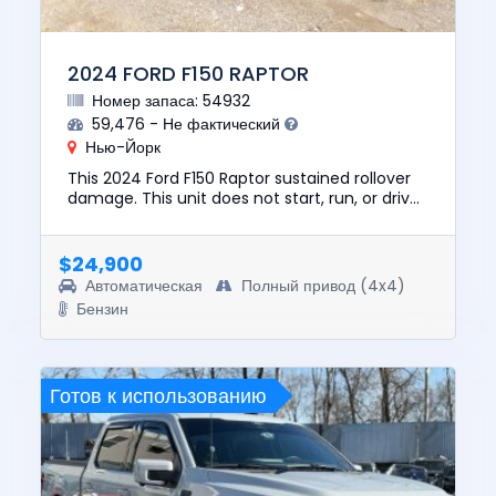
2024 FORD F150 RAPTOR
Номер запаса: 54932
59,476 - Не фактический
Нью-Йорк
This 2024 Ford F150 Raptor sustained rollover
damage. This unit does not start, run, or drive.
The pre-total loss value of this vehicle was
$75209. This ve...
$24,900
Автоматическая
Полный привод (4x4)
Бензин
Готов к использованию