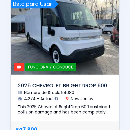
Listo para Usar
FUNCIONA Y CONDUCE
2025 CHEVROLET BRIGHTDROP 600
Número de Stock: 54080
4,274 - Actual
New Jersey
This 2025 Chevrolet BrightDrop 600 sustained
collision damage and has been completely
repaired. This unit is confirmed to run and
drive. The pre-total loss...
$47,900