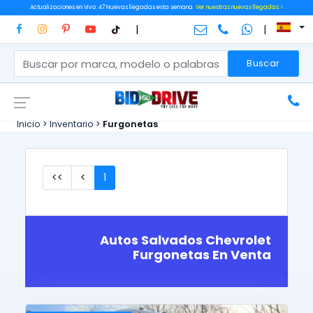
Actualizaciones en Vivo: 47 Nuevas llegadas esta semana.
Ver nuestras nuevas llegadas >
|
|
Buscar
Inicio
>
Inventario
>
Furgonetas
<<
<
1
Autos Salvados Chevrolet
Furgonetas En Venta