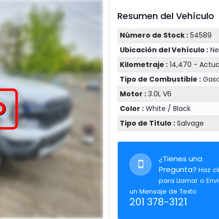
Resumen del Vehículo
Número de Stock :
54589
Ubicación del Vehículo :
Ne
Kilometraje :
14,470 - Actu
Tipo de Combustible :
Gaso
Motor :
3.0L V6
O
Color :
White / Black
Tipo de Título :
Salvage
¿Tienes una
Pregunta?
Haz cl
para Llamar o Envi
un Mensaje de Texto
201 378-3121