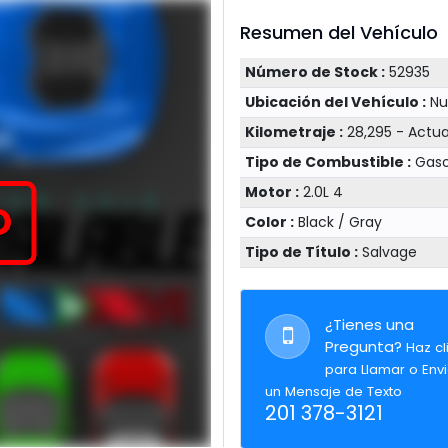
Resumen del Vehículo
Número de Stock :
52935
Ubicación del Vehículo :
Nu
Kilometraje :
28,295 - Actu
Tipo de Combustible :
Gaso
Motor :
2.0L 4
O
Color :
Black / Gray
Tipo de Título :
Salvage
¿Tienes una
Pregunta?
Haz cl
para Llamar o Envi
un Mensaje de Texto
201 378-3121