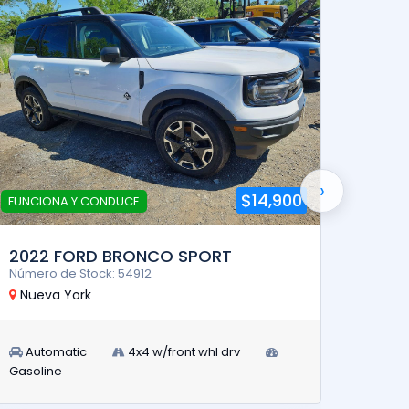
›
$14,900
FUNCIONA Y CONDUCE
FUNCI
2022 FORD BRONCO SPORT
202
Número de Stock: 54912
Número
Nueva York
Nuev
Automatic
4x4 w/front whl drv
Aut
Gasoline