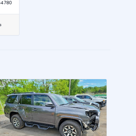
54780
s