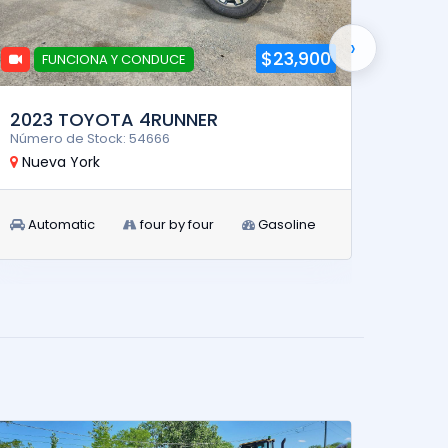
›
$23,900
FUNCIONA Y CONDUCE
FUNCI
2023 TOYOTA 4RUNNER
2026
Número de Stock: 54666
Número
Nueva York
Nuev
Automatic
four by four
Gasoline
Aut