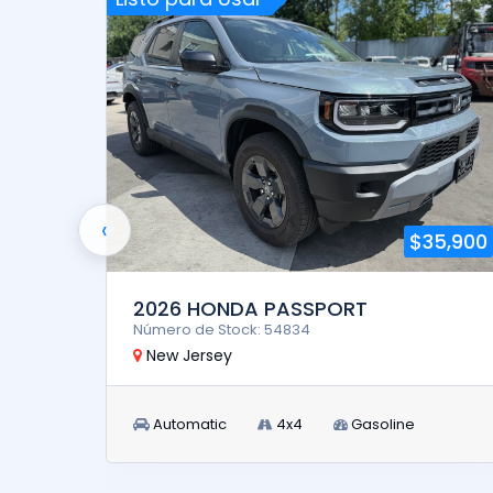
‹
18,900
$35,900
2026 HONDA PASSPORT
Número de Stock: 54834
New Jersey
Automatic
4x4
Gasoline