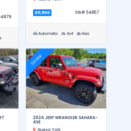
Stk# 54857
$11,900
54879
Automatic
4x4
Gas
s
Similar
RT
2024 JEEP WRANGLER SAHARA-
4XE
Nueva York