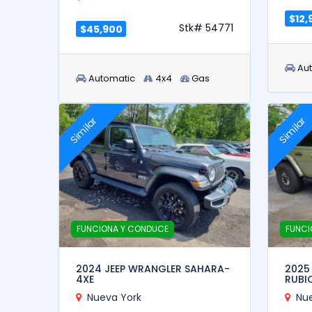
$12,
Stk# 54771
$45,900
Au
Automatic
4x4
Gas
Similar
Similar
FUNCIONA Y CONDUCE
FUNCI
2024 JEEP WRANGLER SAHARA-
2025
4XE
RUBI
Nueva York
Nu