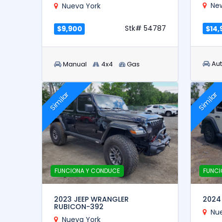
Ne
Nueva York
Stk# 54787
$14,
$9,900
Au
Manual
4x4
Gas
Similar
Similar
FUNCIONA Y CONDUCE
FUNCI
2023 JEEP WRANGLER
2024
RUBICON-392
Nu
Nueva York