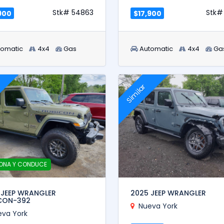
Stk# 54863
Stk#
900
$17,900
tomatic
4x4
Gas
Automatic
4x4
Ga
Similar
ONA Y CONDUCE
 JEEP WRANGLER
2025 JEEP WRANGLER
CON-392
Nueva York
eva York