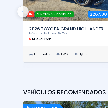
‹
$6,900
$26,900
FUNCIONA Y CONDUCE
2026 TOYOTA GRAND HIGHLANDER
Número de Stock: 54744
Nueva York
Automatic
AWD
Hybrid
VEHÍCULOS RECOMENDADOS P
Listo para Usar