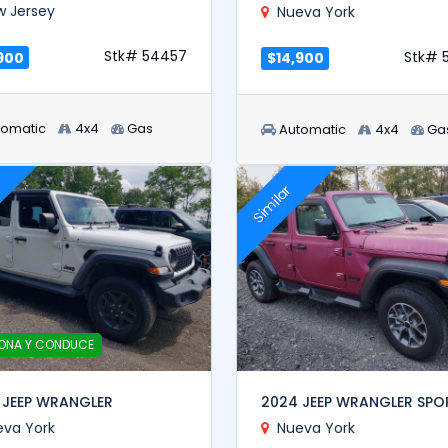
w Jersey
Nueva York
Stk# 54457
Stk# 
900
$14,900
tomatic
4x4
Gas
Automatic
4x4
Ga
Similar
ONA Y CONDUCE
 JEEP WRANGLER
2024 JEEP WRANGLER SPO
eva York
Nueva York