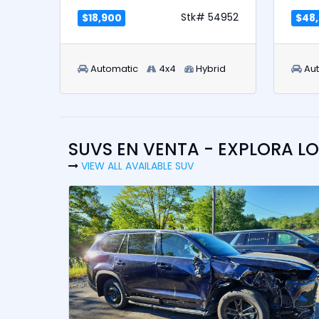
Stk# 54952
$18,900
$48
Automatic
4x4
Hybrid
Au
SUVS EN VENTA - EXPLORA L
VIEW ALL AVAILABLE SUV