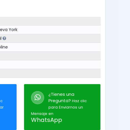
eva York
al
line
¿Tienes una
Pregunta?
ic
Haz clic
ar
para Enviarnos un
Mensaje en
WhatsApp