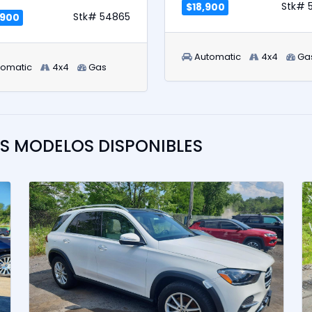
Stk# 
$18,900
Stk# 54865
,900
Automatic
4x4
Ga
tomatic
4x4
Gas
OS MODELOS DISPONIBLES