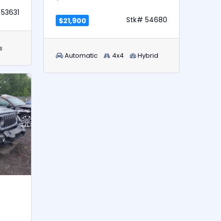
 53631
Stk# 54680
$21,900
s
Automatic
4x4
Hybrid