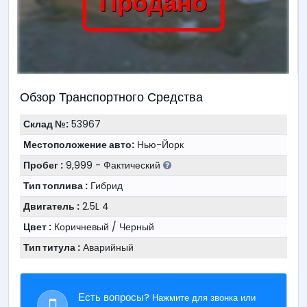
Продано
Обзор Транспортного Средства
Склад №:
53967
Местоположение авто:
Нью-Йорк
Пробег :
9,999 - Фактический
Тип топлива :
Гибрид
Двигатель :
2.5L 4
Цвет :
Коричневый / Черный
Тип титула :
Аварийный
Есть вопросы?
Нажмите для звонка или