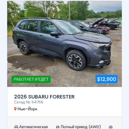
$12,900
РАБОТАЕТ И ЕДЕТ
2026 SUBARU FORESTER
Склад №: 54756
Нью-Йорк
Автоматическая
Полный привод (AWD)