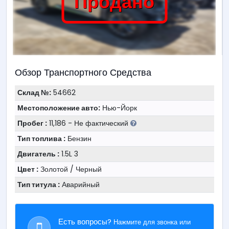
Продано
Обзор Транспортного Средства
Склад №:
54662
Местоположение авто:
Нью-Йорк
Пробег :
11,186 - Не фактический
Тип топлива :
Бензин
Двигатель :
1.5L 3
Цвет :
Золотой / Черный
Тип титула :
Аварийный
Есть вопросы?
Нажмите для звонка или