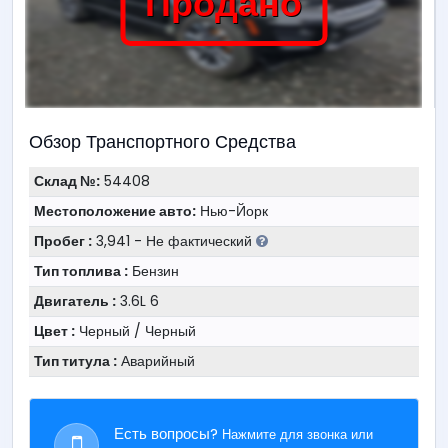
Продано
Обзор Транспортного Средства
Склад №:
54408
Местоположение авто:
Нью-Йорк
Пробег :
3,941 - Не фактический
Тип топлива :
Бензин
Двигатель :
3.6L 6
Цвет :
Черный / Черный
Тип титула :
Аварийный
Есть вопросы?
Нажмите для звонка или