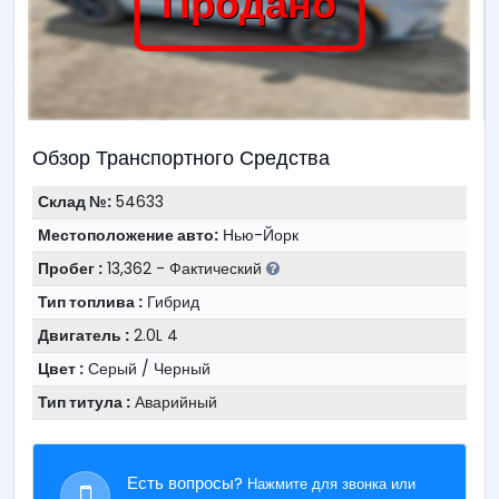
Продано
Обзор Транспортного Средства
Склад №:
54633
Местоположение авто:
Нью-Йорк
Пробег :
13,362 - Фактический
Тип топлива :
Гибрид
Двигатель :
2.0L 4
Цвет :
Серый / Черный
Тип титула :
Аварийный
Есть вопросы?
Нажмите для звонка или