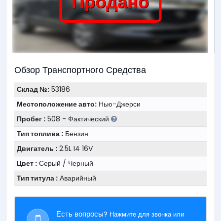
Продано
Обзор Транспортного Средства
Склад №:
53186
Местоположение авто:
Нью-Джерси
Пробег :
508 - Фактический
Тип топлива :
Бензин
Двигатель :
2.5L I4 16V
Цвет :
Серый / Черный
Тип титула :
Аварийный
Есть вопросы?
Нажмите для звонка или