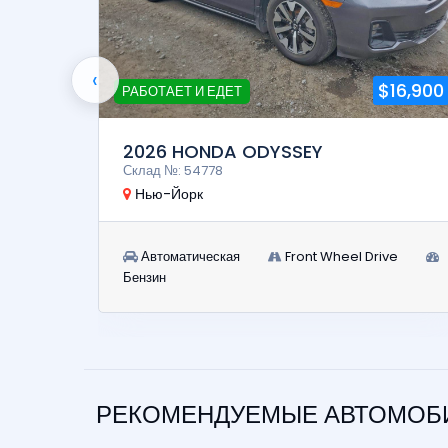
‹
5,900
$16,900
РАБОТАЕТ И ЕДЕТ
2026 HONDA ODYSSEY
Склад №: 54778
Нью-Йорк
e
Автоматическая
Front Wheel Drive
Бензин
РЕКОМЕНДУЕМЫЕ АВТОМОБИ