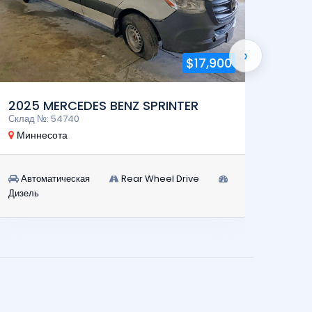
›
$17,900
РАБОТ
2025 MERCEDES BENZ SPRINTER
1970
Склад №: 54740
Склад 
Миннесота
Нью-
Автоматическая
Rear Wheel Drive
Авт
Дизель
Бензин