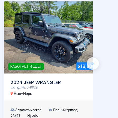
Готов 
›
$18,900
Р
РАБОТАЕТ И ЕДЕТ
2024
2024 JEEP WRANGLER
Склад 
Склад №: 54952
Нью-
Нью-Йорк
Авт
Автоматическая
Полный привод
(AWD)
(4x4)
Hybrid