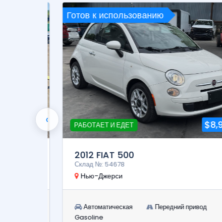
Готов к использованию
‹
18,900
$8,900
РАБОТАЕТ И ЕДЕТ
2012 FIAT 500
Склад №: 54678
Нью-Джерси
Автоматическая
Передний привод
Gasoline