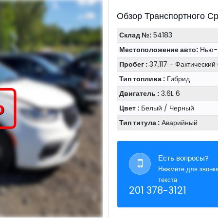
Обзор Транспортного С
Склад №:
54183
Местоположение авто:
Нью-
Пробег :
37,117 - Фактический
Тип топлива :
Гибрид
Двигатель :
3.6L 6
о
Цвет :
Белый / Черный
Тип титула :
Аварийный
Есть вопросы?
Нажмите для звонк
текста
201 378-3121