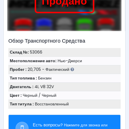
Продано
Обзор Транспортного Средства
Склад №:
53066
Местоположение авто:
Нью-Джерси
Пробег :
20,705 - Фактический
Тип топлива :
Бензин
Двигатель :
4L V8 32V
Цвет :
Черный / Черный
Тип титула :
Восстановленный
Есть вопросы?
Нажмите для звонка или