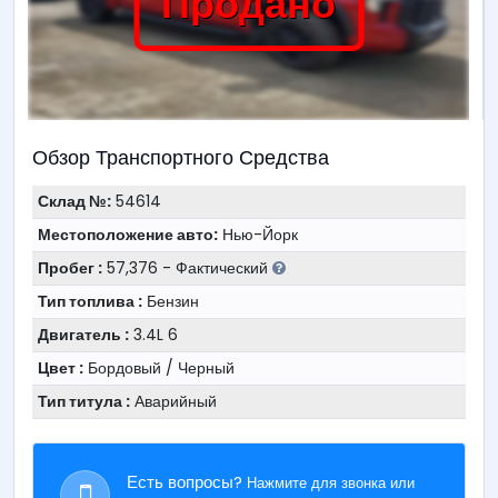
Продано
Обзор Транспортного Средства
Склад №:
54614
Местоположение авто:
Нью-Йорк
Пробег :
57,376 - Фактический
Тип топлива :
Бензин
Двигатель :
3.4L 6
Цвет :
Бордовый / Черный
Тип титула :
Аварийный
Есть вопросы?
Нажмите для звонка или