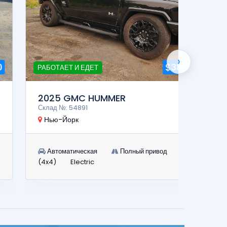
›
$38,900
РАБОТАЕТ И ЕДЕТ
Р
2025 GMC HUMMER
2014
Склад №: 54891
Склад 
Нью-Йорк
Нью-
Автоматическая
Полный привод
Авт
(4x4)
Electric
Diesel