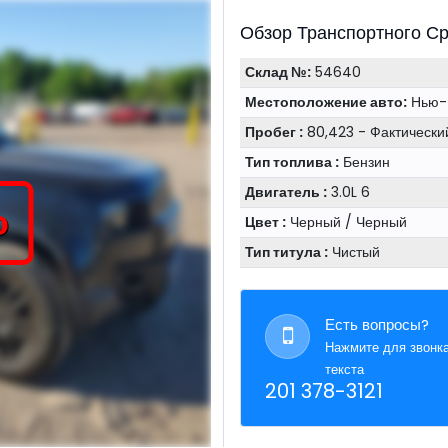
Обзор Транспортного С
Склад №:
54640
Местоположение авто:
Нью-
Пробег :
80,423 - Фактическ
Тип топлива :
Бензин
Двигатель :
3.0L 6
о
Цвет :
Черный / Черный
Тип титула :
Чистый
Есть вопросы?
Нажмите для звонк
текста
201 378-3121