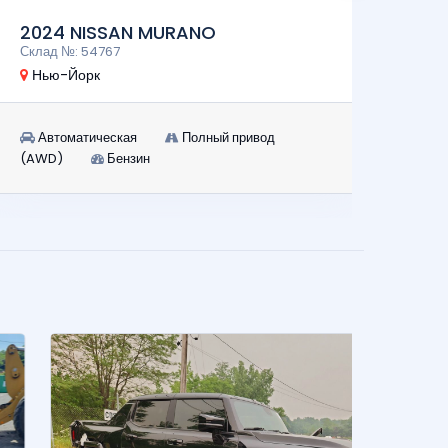
2024
2024 NISSAN MURANO
Склад 
Склад №: 54767
Нью-
Нью-Йорк
Авт
Автоматическая
Полный привод
(AWD)
(AWD)
Бензин