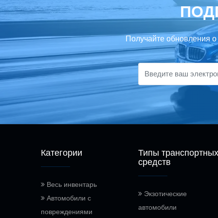
ПОД
Получайте обновления о
Категории
Типы транспортны
средств
Весь инвентарь
Экзотические
Автомобили с
автомобили
повреждениями