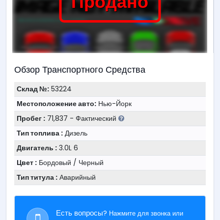
Продано
Обзор Транспортного Средства
Склад №:
53224
Местоположение авто:
Нью-Йорк
Пробег :
71,837 - Фактический
Тип топлива :
Дизель
Двигатель :
3.0L 6
Цвет :
Бордовый / Черный
Тип титула :
Аварийный
Есть вопросы?
Нажмите для звонка или