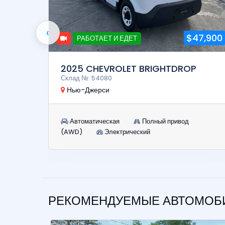
‹
10,900
$47,900
РАБОТАЕТ И ЕДЕТ
TER
2025 CHEVROLET BRIGHTDROP
Склад №: 54080
Нью-Джерси
Автоматическая
Полный привод
(AWD)
Электрический
РЕКОМЕНДУЕМЫЕ АВТОМОБИ