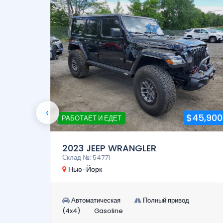
‹
8,900
$45,900
РАБОТАЕТ И ЕДЕТ
2023 JEEP WRANGLER
Склад №: 54771
Нью-Йорк
Автоматическая
Полный привод
(4x4)
Gasoline