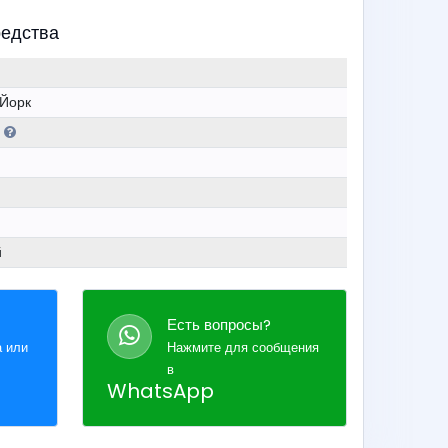
редства
Йорк
й
й
Есть вопросы?
а или
Нажмите для сообщения
в
WhatsApp