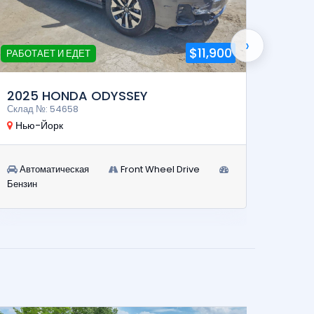
›
$11,900
РАБОТАЕТ И ЕДЕТ
2025 HONDA ODYSSEY
2025
Склад №: 54658
Склад 
Нью-Йорк
Минн
Автоматическая
Front Wheel Drive
Авт
Бензин
Дизель