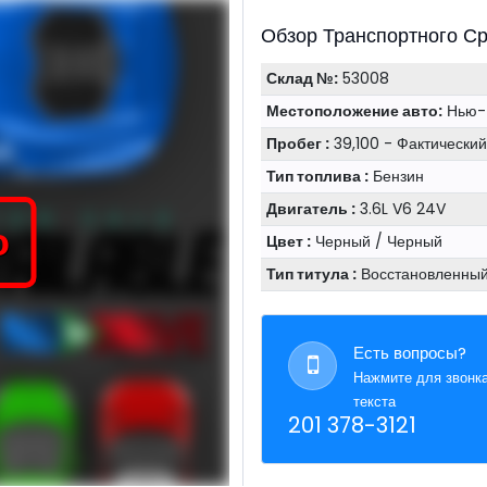
Обзор Транспортного С
Склад №:
53008
Местоположение авто:
Нью-
Пробег :
39,100 - Фактически
Тип топлива :
Бензин
Двигатель :
3.6L V6 24V
о
Цвет :
Черный / Черный
Тип титула :
Восстановленны
Есть вопросы?
Нажмите для звонк
текста
201 378-3121