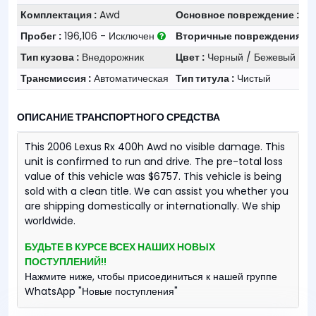
Комплектация :
Awd
Основное повреждение :
Но
Пробег :
196,106 - Исключен
Вторичные повреждения :
Н
Тип кузова :
Внедорожник
Цвет :
Черный / Бежевый
Трансмиссия :
Автоматическая
Тип титула :
Чистый
ОПИСАНИЕ ТРАНСПОРТНОГО СРЕДСТВА
This 2006 Lexus Rx 400h Awd no visible damage. This
unit is confirmed to run and drive. The pre-total loss
value of this vehicle was $6757. This vehicle is being
sold with a clean title. We can assist you whether you
are shipping domestically or internationally. We ship
worldwide.
БУДЬТЕ В КУРСЕ ВСЕХ НАШИХ НОВЫХ
ПОСТУПЛЕНИЙ!!
Нажмите ниже, чтобы присоединиться к нашей группе
WhatsApp "Новые поступления"