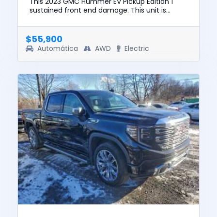
This 2023 GMC Hummer EV Pickup Edition 1
sustained front end damage. This unit is
confirmed to run and drive. The pre-total loss
value of this vehicle was ...
$55,900
Automática
AWD
Electric