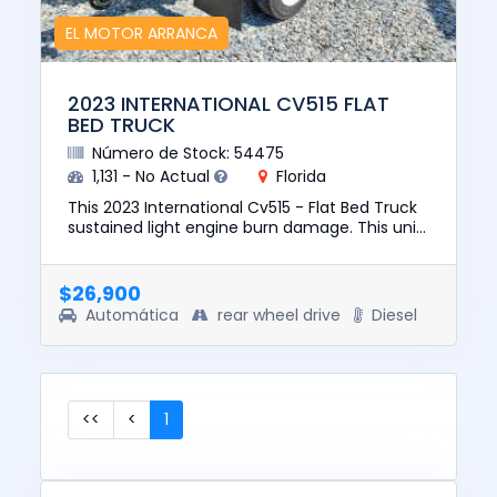
EL MOTOR ARRANCA
2023 INTERNATIONAL CV515 FLAT
BED TRUCK
Número de Stock: 54475
1,131 - No Actual
Florida
This 2023 International Cv515 - Flat Bed Truck
sustained light engine burn damage. This unit
does not start, run, or drive. The pre-total loss
value of thi...
$26,900
Automática
rear wheel drive
Diesel
<<
<
1