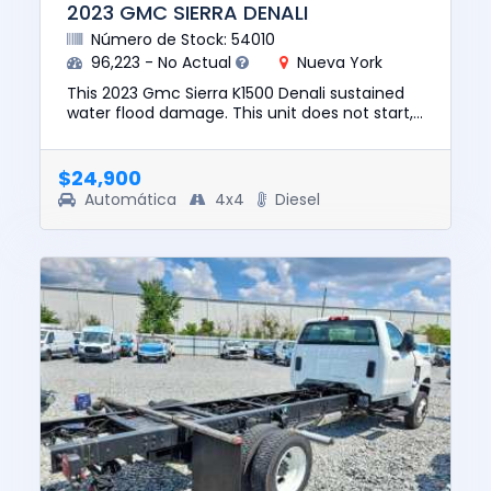
2023 GMC SIERRA DENALI
Número de Stock: 54010
96,223 - No Actual
Nueva York
This 2023 Gmc Sierra K1500 Denali sustained
water flood damage. This unit does not start,
run, or drive. The pre-total loss value of this
vehicle was $4878...
$24,900
Automática
4x4
Diesel