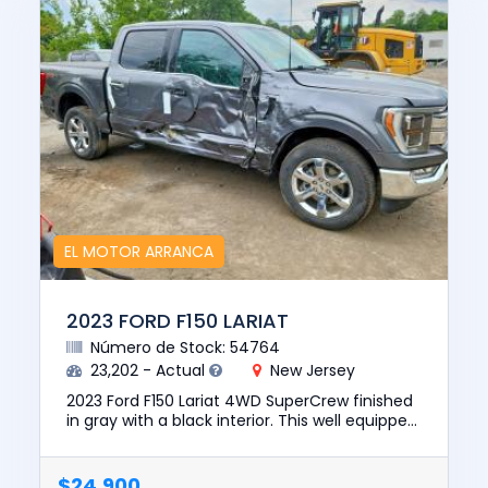
EL MOTOR ARRANCA
2023 FORD F150 LARIAT
Número de Stock: 54764
23,202 - Actual
New Jersey
2023 Ford F150 Lariat 4WD SuperCrew finished
in gray with a black interior. This well equipped
pickup is powered by a 3.5L PowerBoost Hybrid
V6 engine pair...
$24,900