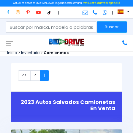
Actualizaciones en Vivo: 63 Nuevas llegadas esta semana.
Ver nuestras nuevas llegadas >
|
|
Buscar
Inicio
>
Inventario
>
Camionetas
<<
<
1
2023 Autos Salvados Camionetas
En Venta